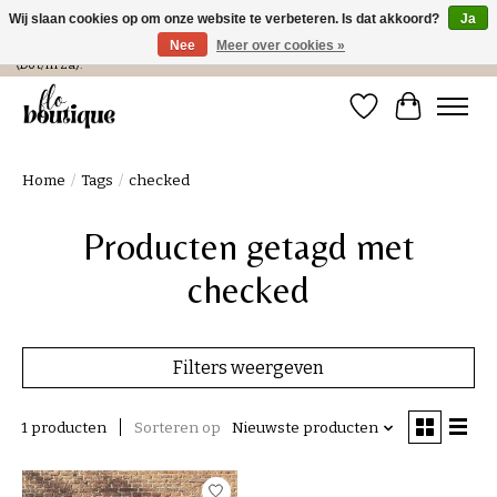
Wij slaan cookies op om onze website te verbeteren. Is dat akkoord?
Ja
Nee
Meer over cookies »
Verzending in NL € 4,99 en gratis bij een bestelling > € 100 of afhalen in de winkel
(Do t/m Za).
Verlanglijst
Winkelwa
Home
/
Tags
/
checked
Producten getagd met
checked
Filters weergeven
1 producten
Sorteren op
Nieuwste producten