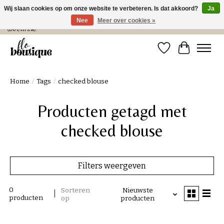
Wij slaan cookies op om onze website te verbeteren. Is dat akkoord?
Ja
Nee
Meer over cookies »
Verzending in NL € 4,99 en gratis bij een bestelling > € 100 of afhalen in de winkel
(Do t/m Za).
Verlanglijst
Winkelwa
Home
/
Tags
/
checked blouse
Producten getagd met
checked blouse
Filters weergeven
0
Sorteren
Nieuwste
producten
op
producten