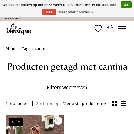
Wij slaan cookies op om onze website te verbeteren. Is dat akkoord?
Ja
Nee
Meer over cookies »
Verzending in NL € 4,99 en gratis bij een bestelling > € 100 of afhalen in de winkel
(Do t/m Za).
Verlanglijst
Winkelwa
Home
/
Tags
/
cantina
Producten getagd met cantina
Filters weergeven
1 producten
Sorteren op
Nieuwste producten
Sale