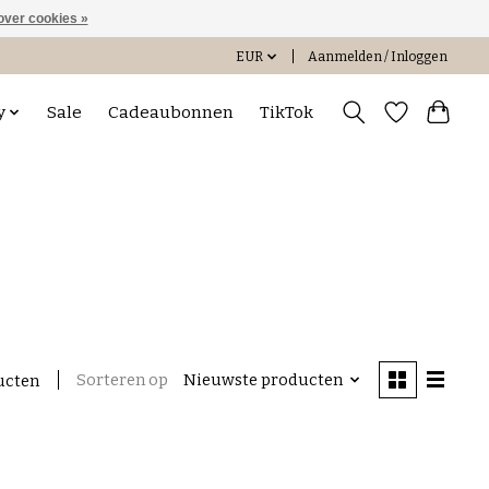
over cookies »
EUR
Aanmelden / Inloggen
y
Sale
Cadeaubonnen
TikTok
Sorteren op
Nieuwste producten
ucten