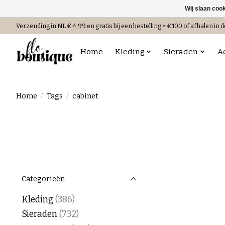
Wij slaan coo
Verzending in NL € 4,99 en gratis bij een bestelling > € 100 of afhalen in d
Home
Kleding
Sieraden
A
Home
/
Tags
/
cabinet
Categorieën
Kleding
(386)
Sieraden
(732)