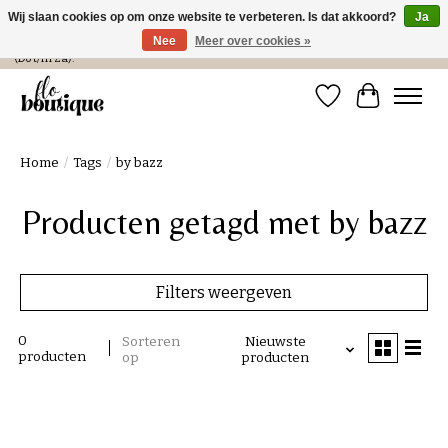
Wij slaan cookies op om onze website te verbeteren. Is dat akkoord?
Ja
Nee
Meer over cookies »
Verzending in NL € 4,99 en gratis bij een bestelling > € 100 of afhalen in de winkel
(Do t/m Za).
Verlanglijst
Winkelwa
Home
/
Tags
/
by bazz
Producten getagd met by bazz
Filters weergeven
0
Sorteren
Nieuwste
producten
op
producten