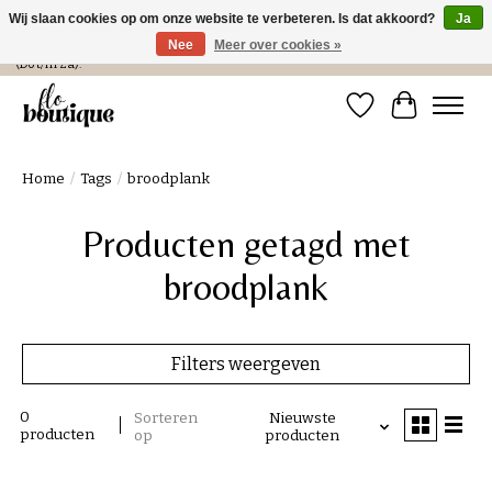
Wij slaan cookies op om onze website te verbeteren. Is dat akkoord?
Ja
Nee
Meer over cookies »
Verzending in NL € 4,99 en gratis bij een bestelling > € 100 of afhalen in de winkel
(Do t/m Za).
Verlanglijst
Winkelwa
Home
/
Tags
/
broodplank
Producten getagd met
broodplank
Filters weergeven
0
Sorteren
Nieuwste
producten
op
producten