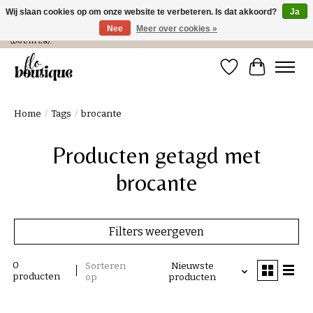
Wij slaan cookies op om onze website te verbeteren. Is dat akkoord?
Ja
Nee
Meer over cookies »
Verzending in NL € 4,99 en gratis bij een bestelling > € 100 of afhalen in de winkel
(Do t/m Za).
Verlanglijst
Winkelwa
Home
/
Tags
/
brocante
Producten getagd met
brocante
Filters weergeven
0
Sorteren
Nieuwste
producten
op
producten