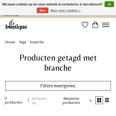
Wij slaan cookies op om onze website te verbeteren. Is dat akkoord?
Ja
Nee
Meer over cookies »
Verzending in NL € 4,99 en gratis bij een bestelling > € 100 of afhalen in de winkel
(Do t/m Za).
Verlanglijst
Winkelwa
Home
/
Tags
/
branche
Producten getagd met
branche
Filters weergeven
0
Sorteren
Nieuwste
producten
op
producten