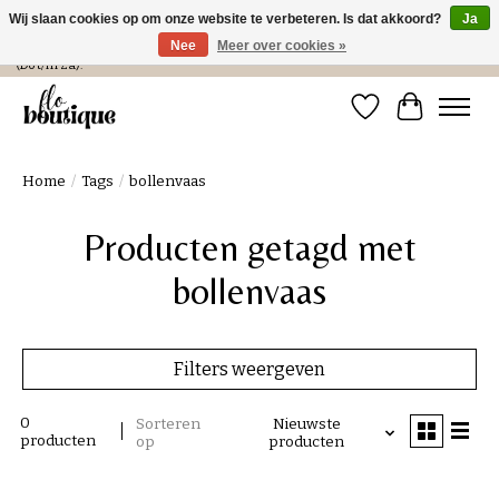
Wij slaan cookies op om onze website te verbeteren. Is dat akkoord?
Ja
Nee
Meer over cookies »
Verzending in NL € 4,99 en gratis bij een bestelling > € 100 of afhalen in de winkel
(Do t/m Za).
Verlanglijst
Winkelwa
Home
/
Tags
/
bollenvaas
Producten getagd met
bollenvaas
Filters weergeven
0
Sorteren
Nieuwste
producten
op
producten