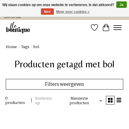
Wij slaan cookies op om onze website te verbeteren. Is dat akkoord?
Ja
Nee
Meer over cookies »
Verzending in NL € 4,99 en gratis bij een bestelling > € 100 of afhalen in de winkel
(Do t/m Za).
Verlanglijst
Winkelwa
Home
/
Tags
/
bol
Producten getagd met bol
Filters weergeven
0
Sorteren
Nieuwste
producten
op
producten