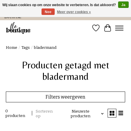
Wij slaan cookies op om onze website te verbeteren. Is dat akkoord?
Ja
Nee
Meer over cookies »
Verzending in NL € 4,99 en gratis bij een bestelling > € 100 of afhalen in de winkel
(Do t/m Za).
Verlanglijst
Winkelwa
Home
/
Tags
/
bladermand
Producten getagd met
bladermand
Filters weergeven
0
Sorteren
Nieuwste
producten
op
producten