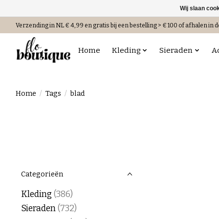
Wij slaan coo
Verzending in NL € 4,99 en gratis bij een bestelling > € 100 of afhalen in d
Home
Kleding
Sieraden
A
Home
/
Tags
/
blad
Categorieën
Kleding
(386)
Sieraden
(732)