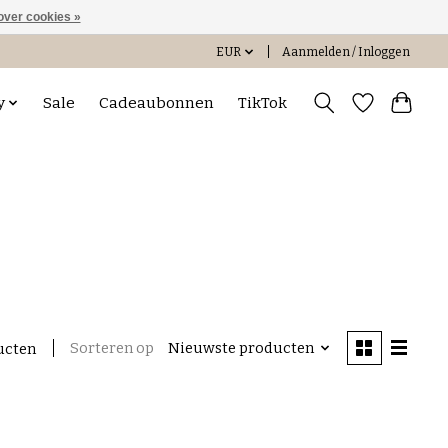
over cookies »
EUR
Aanmelden / Inloggen
y
Sale
Cadeaubonnen
TikTok
Sorteren op
Nieuwste producten
ucten