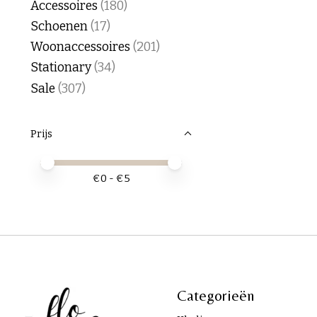
Accessoires
(180)
Schoenen
(17)
Woonaccessoires
(201)
Stationary
(34)
Sale
(307)
Prijs
Minimale prijswaarde
Price maximum value
€
0
- €
5
Categorieën