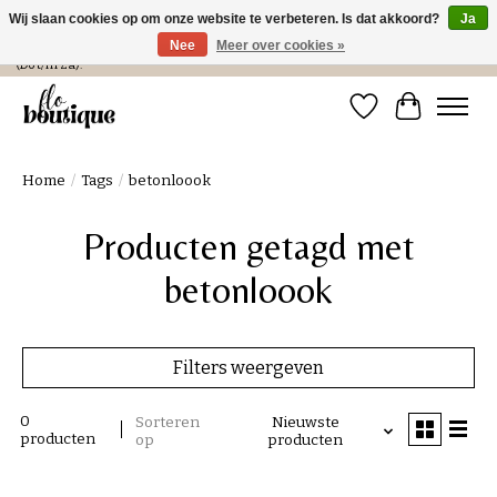
Wij slaan cookies op om onze website te verbeteren. Is dat akkoord?
Ja
Nee
Meer over cookies »
Verzending in NL € 4,99 en gratis bij een bestelling > € 100 of afhalen in de winkel
(Do t/m Za).
Verlanglijst
Winkelwa
Home
/
Tags
/
betonloook
Producten getagd met
betonloook
Filters weergeven
0
Sorteren
Nieuwste
producten
op
producten