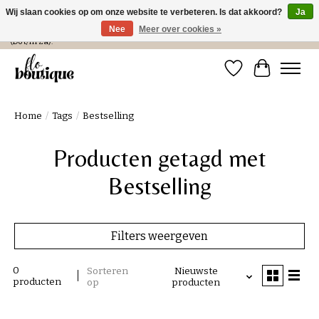
Wij slaan cookies op om onze website te verbeteren. Is dat akkoord?
Ja
Nee
Meer over cookies »
Verzending in NL € 4,99 en gratis bij een bestelling > € 100 of afhalen in de winkel
(Do t/m Za).
Verlanglijst
Winkelwa
Home
/
Tags
/
Bestselling
Producten getagd met
Bestselling
Filters weergeven
0
Sorteren
Nieuwste
producten
op
producten