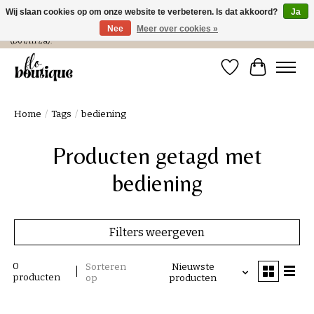
Wij slaan cookies op om onze website te verbeteren. Is dat akkoord?
Ja
Nee
Meer over cookies »
Verzending in NL € 4,99 en gratis bij een bestelling > € 100 of afhalen in de winkel
(Do t/m Za).
Verlanglijst
Winkelwa
Home
/
Tags
/
bediening
Producten getagd met
bediening
Filters weergeven
0
Sorteren
Nieuwste
producten
op
producten