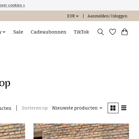
over cookies »
EUR
Aanmelden / Inloggen
y
Sale
Cadeaubonnen
TikTok
top
Sorteren op
Nieuwste producten
ucten