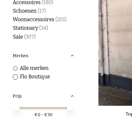
Accessoires
(180)
Schoenen
(17)
Woonaccessoires
(201)
Stationary
(34)
Sale
(307)
Merken
Alle merken
Flo Boutique
Prijs
Minimale prijswaarde
Price maximum value
Top
€
0
- €
30