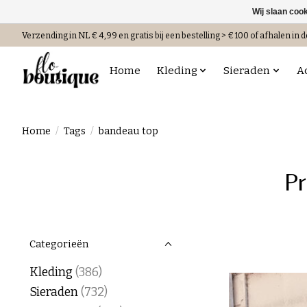
Wij slaan coo
Verzending in NL € 4,99 en gratis bij een bestelling > € 100 of afhalen in d
Home
Kleding
Sieraden
A
Home
/
Tags
/
bandeau top
Pr
Categorieën
Kleding
(386)
Sieraden
(732)