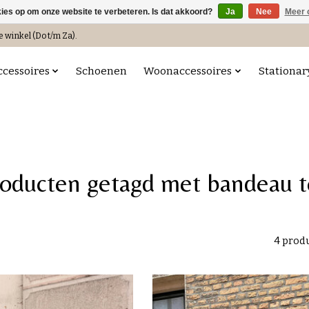
kies op om onze website te verbeteren. Is dat akkoord?
Ja
Nee
Meer 
e winkel (Do t/m Za).
ccessoires
Schoenen
Woonaccessoires
Stationar
oducten getagd met bandeau 
4 prod