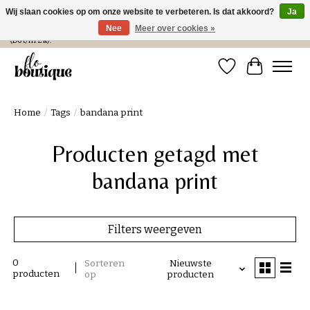
Wij slaan cookies op om onze website te verbeteren. Is dat akkoord?
Ja
Nee
Meer over cookies »
Verzending in NL € 4,99 en gratis bij een bestelling > € 100 of afhalen in de winkel
(Do t/m Za).
Verlanglijst
Winkelwa
Home
/
Tags
/
bandana print
Producten getagd met
bandana print
Filters weergeven
0
Sorteren
Nieuwste
producten
op
producten