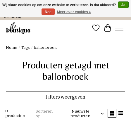
Wij slaan cookies op om onze website te verbeteren. Is dat akkoord?
Ja
Nee
Meer over cookies »
Verzending in NL € 4,99 en gratis bij een bestelling > € 100 of afhalen in de winkel
(Do t/m Za).
Verlanglijst
Winkelwa
Home
/
Tags
/
ballonbroek
Producten getagd met
ballonbroek
Filters weergeven
0
Sorteren
Nieuwste
producten
op
producten