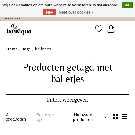
Wij slaan cookies op om onze website te verbeteren. Is dat akkoord?
Ja
Nee
Meer over cookies »
Verzending in NL € 4,99 en gratis bij een bestelling > € 100 of afhalen in de winkel
(Do t/m Za).
Verlanglijst
Winkelwa
Home
/
Tags
/
balletjes
Producten getagd met
balletjes
Filters weergeven
0
Sorteren
Nieuwste
producten
op
producten