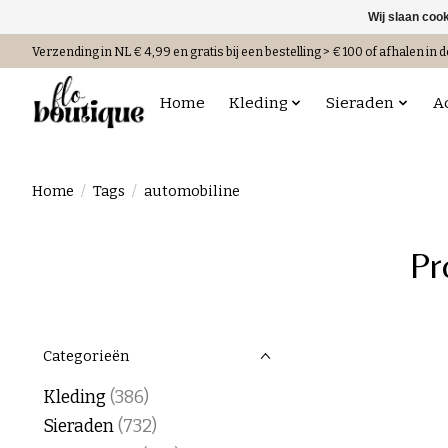
Wij slaan coo
Verzending in NL € 4,99 en gratis bij een bestelling > € 100 of afhalen in d
Home
Kleding
Sieraden
A
Home
/
Tags
/
automobiline
Pr
Categorieën
Kleding
(386)
Sieraden
(732)