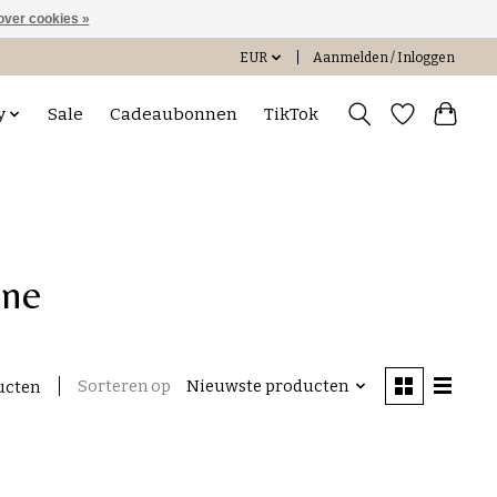
over cookies »
EUR
Aanmelden / Inloggen
y
Sale
Cadeaubonnen
TikTok
ine
Sorteren op
Nieuwste producten
ucten