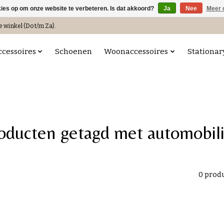
kies op om onze website te verbeteren. Is dat akkoord?
Ja
Nee
Meer 
e winkel (Do t/m Za).
ccessoires
Schoenen
Woonaccessoires
Stationar
oducten getagd met automobil
0 prod