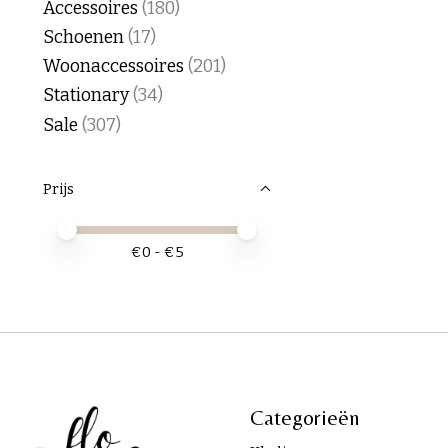
Accessoires
(180)
Schoenen
(17)
Woonaccessoires
(201)
Stationary
(34)
Sale
(307)
Prijs
Minimale prijswaarde
Price maximum value
€
0
- €
5
Categorieën