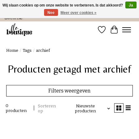
Wij slaan cookies op om onze website te verbeteren. Is dat akkoord?
Ja
Nee
Meer over cookies »
Verzending in NL € 4,99 en gratis bij een bestelling > € 100 of afhalen in de winkel
(Do t/m Za).
Verlanglijst
Winkelwa
Home
/
Tags
/
archief
Producten getagd met archief
Filters weergeven
0
Sorteren
Nieuwste
producten
op
producten