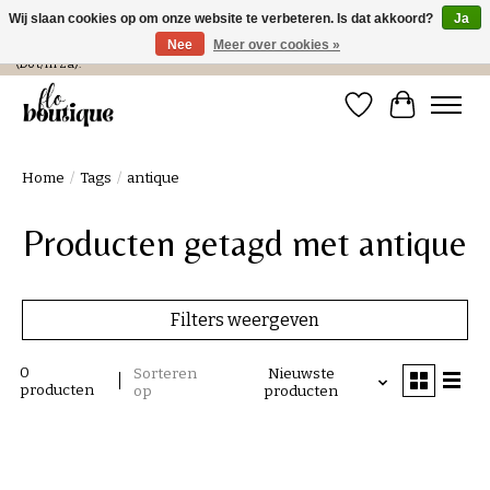
Wij slaan cookies op om onze website te verbeteren. Is dat akkoord?
Ja
Nee
Meer over cookies »
Verzending in NL € 4,99 en gratis bij een bestelling > € 100 of afhalen in de winkel
(Do t/m Za).
Verlanglijst
Winkelwa
Home
/
Tags
/
antique
Producten getagd met antique
Filters weergeven
0
Sorteren
Nieuwste
producten
op
producten