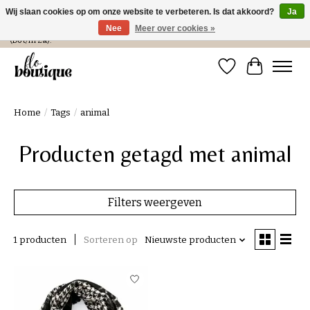
Wij slaan cookies op om onze website te verbeteren. Is dat akkoord?
Ja
Nee
Meer over cookies »
Verzending in NL € 4,99 en gratis bij een bestelling > € 100 of afhalen in de winkel
(Do t/m Za).
Verlanglijst
Winkelwa
Home
/
Tags
/
animal
Producten getagd met animal
Filters weergeven
1 producten
Sorteren op
Nieuwste producten