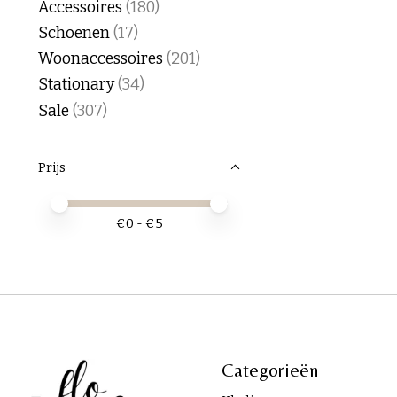
Accessoires
(180)
Schoenen
(17)
Woonaccessoires
(201)
Stationary
(34)
Sale
(307)
Prijs
Minimale prijswaarde
Price maximum value
€
0
- €
5
Categorieën