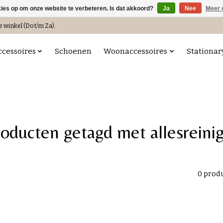
kies op om onze website te verbeteren. Is dat akkoord?
Ja
Nee
Meer 
e winkel (Do t/m Za).
ccessoires
Schoenen
Woonaccessoires
Stationar
oducten getagd met allesreini
0 prod