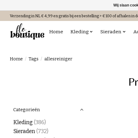
Wij slaan coo
Verzending in NL € 4,99 en gratis bij een bestelling > € 100 of afhalen in d
Home
Kleding
Sieraden
A
Home
/
Tags
/
allesreiniger
Pr
Categorieën
Kleding
(386)
Sieraden
(732)