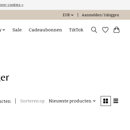
over cookies »
EUR
Aanmelden / Inloggen
y
Sale
Cadeaubonnen
TikTok
ger
Sorteren op
Nieuwste producten
ucten