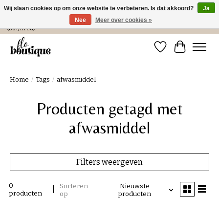
Wij slaan cookies op om onze website te verbeteren. Is dat akkoord?
Ja
Nee
Meer over cookies »
Verzending in NL € 4,99 en gratis bij een bestelling > € 100 of afhalen in de winkel
(Do t/m Za).
Verlanglijst
Winkelwa
Home
/
Tags
/
afwasmiddel
Producten getagd met
afwasmiddel
Filters weergeven
0
Sorteren
Nieuwste
producten
op
producten