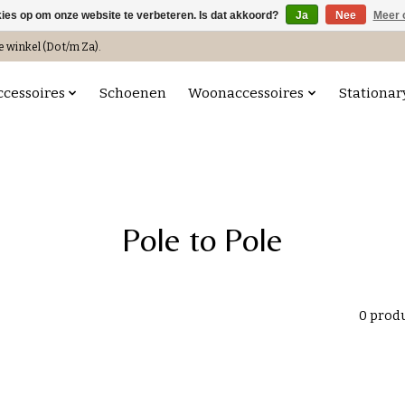
kies op om onze website te verbeteren. Is dat akkoord?
Ja
Nee
Meer 
e winkel (Do t/m Za).
ccessoires
Schoenen
Woonaccessoires
Stationar
Pole to Pole
0 prod