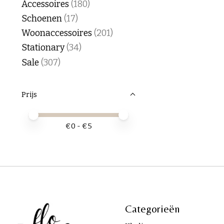
Accessoires
(180)
Schoenen
(17)
Woonaccessoires
(201)
Stationary
(34)
Sale
(307)
Prijs
Minimale prijswaarde
Price maximum value
€
0
- €
5
Categorieën