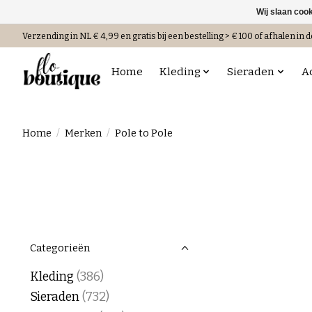
Wij slaan coo
Verzending in NL € 4,99 en gratis bij een bestelling > € 100 of afhalen in d
Home
Kleding
Sieraden
A
Home
/
Merken
/
Pole to Pole
Categorieën
Kleding
(386)
Sieraden
(732)