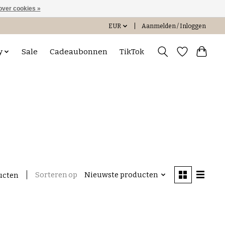
over cookies »
EUR
Aanmelden / Inloggen
y
Sale
Cadeaubonnen
TikTok
Sorteren op
Nieuwste producten
ucten