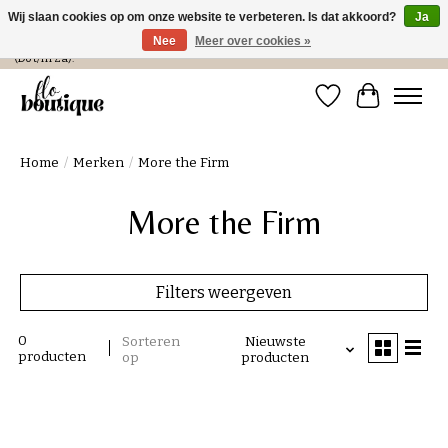
Wij slaan cookies op om onze website te verbeteren. Is dat akkoord?
Ja
Nee
Meer over cookies »
Verzending in NL € 4,99 en gratis bij een bestelling > € 100 of afhalen in de winkel
(Do t/m Za).
Verlanglijst
Winkelwa
Home
/
Merken
/
More the Firm
More the Firm
Filters weergeven
0
Sorteren
Nieuwste
producten
op
producten